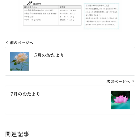
前のページへ
投
5月のおたより
稿
ナ
ビ
ゲ
次のページへ
ー
7月のおたより
シ
ョ
ン
関連記事