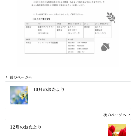
前のページへ
投
10月のおたより
稿
ナ
ビ
ゲ
次のページへ
ー
12月のおたより
シ