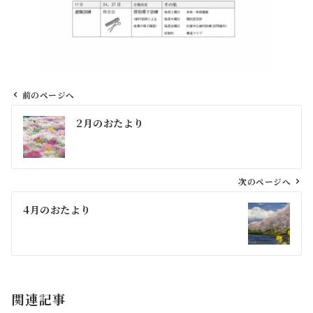
前のページへ
投
2月のおたより
稿
ナ
ビ
ゲ
次のページへ
ー
4月のおたより
シ
ョ
ン
関連記事