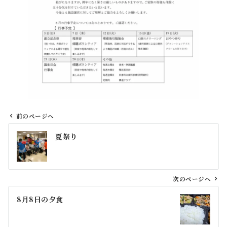
前のページへ
投
夏祭り
稿
ナ
ビ
ゲ
次のページへ
ー
8月8日の夕食
シ
ョ